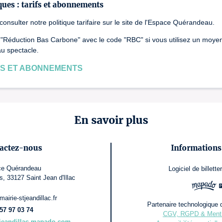
ques : tarifs et abonnements
onsulter notre politique tarifaire sur le site de l'Espace Quérandeau.
a "Réduction Bas Carbone" avec le code "RBC" si vous utilisez un moye
u spectacle.
FS ET ABONNEMENTS
En savoir plus
actez-nous
Informations 
e Quérandeau
Logiciel de billetter
, 33127 Saint Jean d'Illac
mairie-stjeandillac.fr
Partenaire technologique d
57 97 03 74
CGV, RGPD & Menti
ntjeandillac.mapado.com