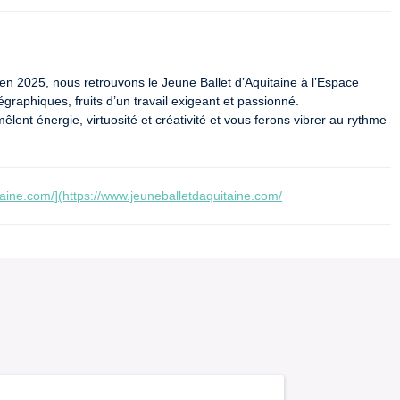
 en 2025, nous retrouvons le Jeune Ballet d’Aquitaine à l’Espace 
raphiques, fruits d’un travail exigeant et passionné.

ent énergie, virtuosité et créativité et vous ferons vibrer au rythme 
taine.com/](https://www.jeuneballetdaquitaine.com/
2  / 3. 3-009324