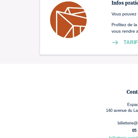
Infos prati
Vous pouvez c
Profitez de l
vous rendre a
TARI
Cont
Espac
140 avenue du Las
billetterie@
05 
billetterie-sai