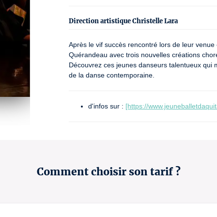
Direction artistique Christelle Lara
Après le vif succès rencontré lors de leur venue
Quérandeau avec trois nouvelles créations chorég
Découvrez ces jeunes danseurs talentueux qui mêl
de la danse contemporaine.
d'infos sur :
[https://www.jeuneballetdaqui
© Enki Djipal
Numéro de licence : 1. L-D-2022-002501 / 2. 2-00932
Comment choisir son tarif ?